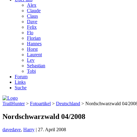
Alex
Claude
Claus
Dave
Felix
Flo
Florian
Hannes
Horst
Laurent
Lev
Sebastian
Tobi
Forum
Links
Suche
TrailHunter
>
Fotoartikel
>
Deutschland
> Nordschwarzwald 04/200
Nordschwarzwald 04/2008
dave
dave
,
Harry
|
27. April 2008