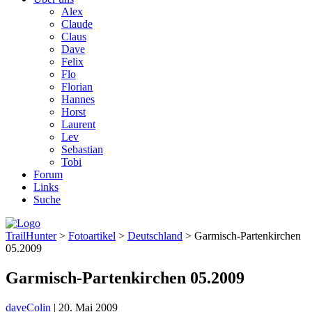
Alex
Claude
Claus
Dave
Felix
Flo
Florian
Hannes
Horst
Laurent
Lev
Sebastian
Tobi
Forum
Links
Suche
TrailHunter
>
Fotoartikel
>
Deutschland
> Garmisch-Partenkirchen
05.2009
Garmisch-Partenkirchen 05.2009
dave
Colin
|
20. Mai 2009