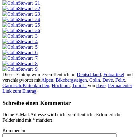
Dieser Eintrag wurde veröffentlicht in
Deutschland
,
Fotoartikel
und
verschlagwortet mit
Alpen
,
Bikebergsteigen
,
Colin
,
Dave
,
Felix
,
Garmisch-Partenkirchen
,
Hochtour
,
Tobi L.
von
dave
.
Permanenter
Link zum Eintrag
.
Schreibe einen Kommentar
Deine E-Mail-Adresse wird nicht veröffentlicht.
Erforderliche
Felder sind mit
*
markiert
Kommentar