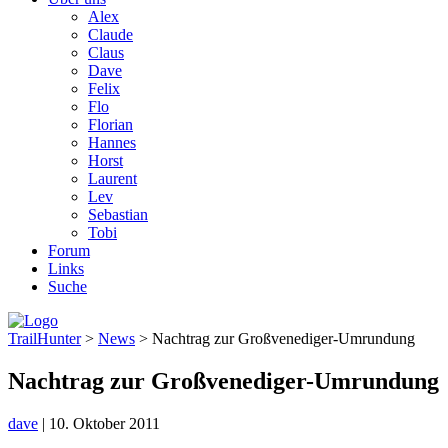
Alex
Claude
Claus
Dave
Felix
Flo
Florian
Hannes
Horst
Laurent
Lev
Sebastian
Tobi
Forum
Links
Suche
TrailHunter
>
News
> Nachtrag zur Großvenediger-Umrundung
Nachtrag zur Großvenediger-Umrundung
dave
|
10. Oktober 2011