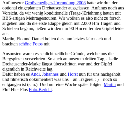
Auf unserer
Großvenediger-Umrundung 2008
hatte wir drei der
optional eingeplanten Dreitausender ausgelassen. Anfangs noch aus
Vorsicht, da wir wenig konditionelle (Trage-)Erfahrung hatten mit
BBS-artigen Mehrtagestouren. Wir wollten es also nicht zu forsch
angehen und da die erste Etappe gleich mit 2.000 Hm Tragen und
Schieben begann, ließen wir den nur 90 Hm entfernten Gipfel leider
aus.
Martin, Flo und Daniel holten dies nun letztes Jahr nach und
brachten
schöne Fotos
mit.
Ansonsten waren es schlicht zeitliche Gründe, welche uns die
Bergspitzen verwehrten. So auch an unserem dritten Tag, als die
Dreitausender-Marke längst überschritten war und der Gipfel
eigentlich in Reichweite lag.
Dafür haben es
Andi
,
Johannes
und
Horst
nun für uns nachgeholt
und filmerisch dokumentiert was uns – an Tragerei ;-) – noch so
entgangen ist (s. u.). Und nur eine Woche später folgten
Martin
und
Flo! Hier Flos
Foto-Bericht
.