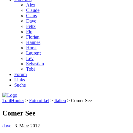
Alex
Claude
Claus
Dave
Felix
Flo
Florian
Hannes
Horst
Laurent
Lev
Sebastian
Tobi
Forum
Links
Suche
TrailHunter
>
Fotoartikel
>
Italien
> Comer See
Comer See
dave
|
3. März 2012