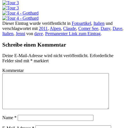
Dieser Eintrag wurde veröffentlicht in
Fotoartikel
,
Italien
und
verschlagwortet mit
2011
,
Alpen
,
Claude
,
Comer See
,
Dany
,
Dave
,
Italien
,
Jenni
von
dave
.
Permanenter Link zum Eintrag
.
Schreibe einen Kommentar
Deine E-Mail-Adresse wird nicht veröffentlicht.
Erforderliche
Felder sind mit
*
markiert
Kommentar
Name
*