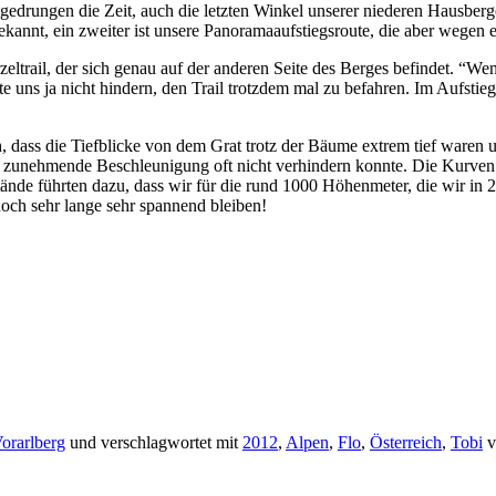
tgedrungen die Zeit, auch die letzten Winkel unserer niederen Hausberge
ekannt, ein zweiter ist unsere Panoramaaufstiegsroute, die aber wegen ei
eltrail, der sich genau auf der anderen Seite des Berges befindet. “Wen
te uns ja nicht hindern, den Trail trotzdem mal zu befahren. Im Aufstieg
, dass die Tiefblicke von dem Grat trotz der Bäume extrem tief waren 
ine zunehmende Beschleunigung oft nicht verhindern konnte. Die Kurven
ände führten dazu, dass wir für die rund 1000 Höhenmeter, die wir in 
 noch sehr lange sehr spannend bleiben!
orarlberg
und verschlagwortet mit
2012
,
Alpen
,
Flo
,
Österreich
,
Tobi
v