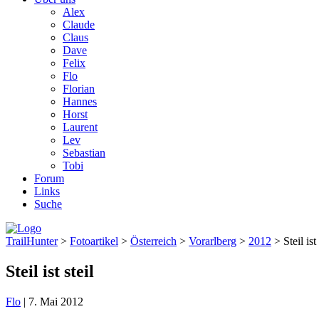
Alex
Claude
Claus
Dave
Felix
Flo
Florian
Hannes
Horst
Laurent
Lev
Sebastian
Tobi
Forum
Links
Suche
TrailHunter
>
Fotoartikel
>
Österreich
>
Vorarlberg
>
2012
> Steil ist 
Steil ist steil
Flo
|
7. Mai 2012