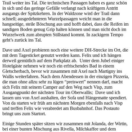
Trail weiter ins Tal. Die technischen Passagen haben es ganz schön
in sich und das geringe Gefälle verlangt nach kräftigem Antritt
ausgangs der Spitzkehren. In der Waldzone wird der Trail dann
schnell; ausgedehnteren Wurzelpassagen weicht man in die
hangseitige, steile Böschung aus und hofft dabei, dass die Reifen im
sandigen Boden genug Grip halten können und man nicht doch im
Wurzelwerk zum abrupten Stillstand kommt. In zackigem Tempo
geht’s zurück ins Tal.
Dave und Axel probieren noch eine weitere DH-Strecke im Ort, die
mit dem Tagesticket genutzt werden kann. Felix und ich hängen
derweil gemütlich auf dem Parkplatz ab. Unter dem Jubel einiger
Hotelgäste nehmen wir noch ein erfrischendes Bad in einem
Gletscherbach, bevor wir zusammen mit Axel nach Martigny ins
Wallis weiterfahren. Nach dem Abendessen in der einzigen Pizzeria,
die man ohne allzu sehr zu lügen “preiswert” nennen darf, macht
sich Felix mit seinem Camper auf den Weg nach Visp, zum
Ausgangpunkt der nächsten Tour im Oberwallis; Dave und ich
lassen uns von Axel aushalten, der Sofa und Hängematte spendiert.
Von da starten wir früh am nächsten Morgen ebenfalls nach Visp
und treffen Felix wie verabredet am Busbahnhof. Das Postauto
bringt uns zum Startort.
Einige Stunden später sitzen wir zusammen mit Jolanda, der Wirtin,
bei einer bunten Mischung aus Rivella, Milchkaffee und dem