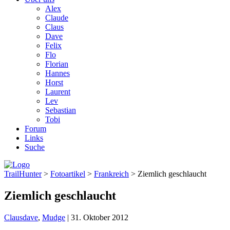
Alex
Claude
Claus
Dave
Felix
Flo
Florian
Hannes
Horst
Laurent
Lev
Sebastian
Tobi
Forum
Links
Suche
TrailHunter
>
Fotoartikel
>
Frankreich
> Ziemlich geschlaucht
Ziemlich geschlaucht
Claus
dave
,
Mudge
|
31. Oktober 2012