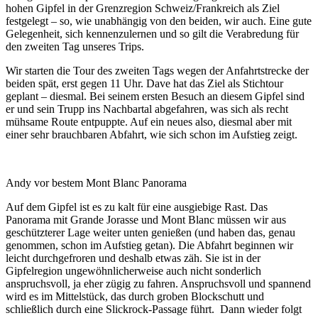
hohen Gipfel in der Grenzregion Schweiz/Frankreich als Ziel
festgelegt – so, wie unabhängig von den beiden, wir auch. Eine gute
Gelegenheit, sich kennenzulernen und so gilt die Verabredung für
den zweiten Tag unseres Trips.
Wir starten die Tour des zweiten Tags wegen der Anfahrtstrecke der
beiden spät, erst gegen 11 Uhr. Dave hat das Ziel als Stichtour
geplant – diesmal. Bei seinem ersten Besuch an diesem Gipfel sind
er und sein Trupp ins Nachbartal abgefahren, was sich als recht
mühsame Route entpuppte. Auf ein neues also, diesmal aber mit
einer sehr brauchbaren Abfahrt, wie sich schon im Aufstieg zeigt.
Andy vor bestem Mont Blanc Panorama
Auf dem Gipfel ist es zu kalt für eine ausgiebige Rast. Das
Panorama mit Grande Jorasse und Mont Blanc müssen wir aus
geschützterer Lage weiter unten genießen (und haben das, genau
genommen, schon im Aufstieg getan). Die Abfahrt beginnen wir
leicht durchgefroren und deshalb etwas zäh. Sie ist in der
Gipfelregion ungewöhnlicherweise auch nicht sonderlich
anspruchsvoll, ja eher zügig zu fahren. Anspruchsvoll und spannend
wird es im Mittelstück, das durch groben Blockschutt und
schließlich durch eine Slickrock-Passage führt. Dann wieder folgt