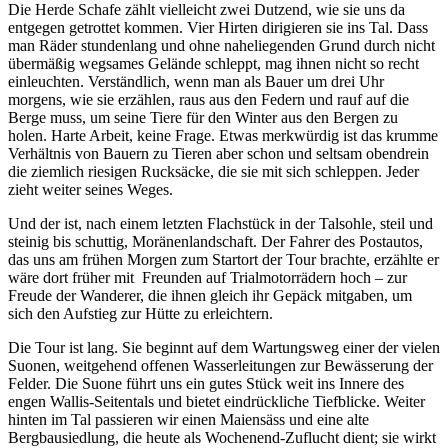
Die Herde Schafe zählt vielleicht zwei Dutzend, wie sie uns da
entgegen getrottet kommen. Vier Hirten dirigieren sie ins Tal. Dass
man Räder stundenlang und ohne naheliegenden Grund durch nicht
übermäßig wegsames Gelände schleppt, mag ihnen nicht so recht
einleuchten. Verständlich, wenn man als Bauer um drei Uhr
morgens, wie sie erzählen, raus aus den Federn und rauf auf die
Berge muss, um seine Tiere für den Winter aus den Bergen zu
holen. Harte Arbeit, keine Frage. Etwas merkwürdig ist das krumme
Verhältnis von Bauern zu Tieren aber schon und seltsam obendrein
die ziemlich riesigen Rucksäcke, die sie mit sich schleppen. Jeder
zieht weiter seines Weges.
Und der ist, nach einem letzten Flachstück in der Talsohle, steil und
steinig bis schuttig, Moränenlandschaft. Der Fahrer des Postautos,
das uns am frühen Morgen zum Startort der Tour brachte, erzählte er
wäre dort früher mit Freunden auf Trialmotorrädern hoch – zur
Freude der Wanderer, die ihnen gleich ihr Gepäck mitgaben, um
sich den Aufstieg zur Hütte zu erleichtern.
Die Tour ist lang. Sie beginnt auf dem Wartungsweg einer der vielen
Suonen, weitgehend offenen Wasserleitungen zur Bewässerung der
Felder. Die Suone führt uns ein gutes Stück weit ins Innere des
engen Wallis-Seitentals und bietet eindrückliche Tiefblicke. Weiter
hinten im Tal passieren wir einen Maiensäss und eine alte
Bergbausiedlung, die heute als Wochenend-Zuflucht dient; sie wirkt