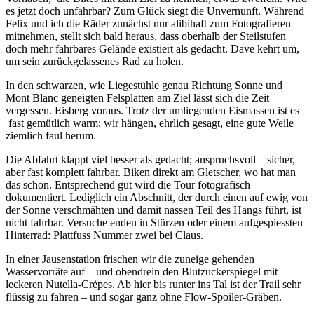
es jetzt doch unfahrbar? Zum Glück siegt die Unvernunft. Während
Felix und ich die Räder zunächst nur alibihaft zum Fotografieren
mitnehmen, stellt sich bald heraus, dass oberhalb der Steilstufen
doch mehr fahrbares Gelände existiert als gedacht. Dave kehrt um,
um sein zurückgelassenes Rad zu holen.
In den schwarzen, wie Liegestühle genau Richtung Sonne und
Mont Blanc geneigten Felsplatten am Ziel lässt sich die Zeit
vergessen. Eisberg voraus. Trotz der umliegenden Eismassen ist es
fast gemütlich warm; wir hängen, ehrlich gesagt, eine gute Weile
ziemlich faul herum.
Die Abfahrt klappt viel besser als gedacht; anspruchsvoll – sicher,
aber fast komplett fahrbar. Biken direkt am Gletscher, wo hat man
das schon. Entsprechend gut wird die Tour fotografisch
dokumentiert. Lediglich ein Abschnitt, der durch einen auf ewig von
der Sonne verschmähten und damit nassen Teil des Hangs führt, ist
nicht fahrbar. Versuche enden in Stürzen oder einem aufgespiessten
Hinterrad: Plattfuss Nummer zwei bei Claus.
In einer Jausenstation frischen wir die zuneige gehenden
Wasservorräte auf – und obendrein den Blutzuckerspiegel mit
leckeren Nutella-Crèpes. Ab hier bis runter ins Tal ist der Trail sehr
flüssig zu fahren – und sogar ganz ohne Flow-Spoiler-Gräben.