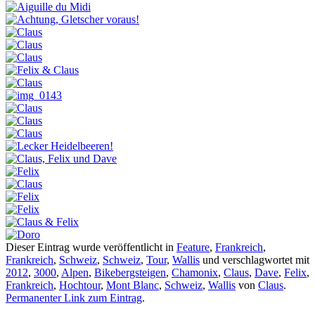
Dieser Eintrag wurde veröffentlicht in
Feature
,
Frankreich
,
Frankreich
,
Schweiz
,
Schweiz
,
Tour
,
Wallis
und verschlagwortet mit
2012
,
3000
,
Alpen
,
Bikebergsteigen
,
Chamonix
,
Claus
,
Dave
,
Felix
,
Frankreich
,
Hochtour
,
Mont Blanc
,
Schweiz
,
Wallis
von
Claus
.
Permanenter Link zum Eintrag
.