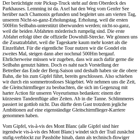
Der berüchtigte rote Pickup-Truck steht auf dem Oberdeck des
Parkhauses. Lemming ist da. Axel hat den Weg vom Genfer See
herüber nach Chamonix gefunden und begleitet uns am vierten Tag,
unserem Nicht-so-ganz-Erholungstag. Erholung, weil die ersten
500Hm Seilbahn-unterstützt überwunden werden; nicht-so-ganz,
weil die beiden Abfahrten mörderisch rumpelig sind. Die erste
Abfahrt erfolgt über die offizielle Downhill-Strecke. Wir gönnen uns
die Zusatzabfahrt, weil die Tageskarte kaum mehr kostet als die
Einzelfahrt. Für die eigentliche Tour nutzen wir die Gondel ein
zweites Mal, steigen dann aber nochmal 500Hm bergauf.
Ehrlicherweise müssen wir zugeben, dass wir auch dafür gerne die
Seilbahn genutzt hätten. Doch es naht nach Vorstellung der
Betreiber das Ende der Berg-Saison und deshalb haben sie die obere
Bahn, die bis zum Gipfel führt, bereits geschlossen. Also schieben
wir durch ein sommertrostloses Skigebiet. Wir nehmen uns die Zeit,
die Gleitschirmflieger zu beobachten, die sich im Gegenzug mit
harter Action für unseren Voyeurismus bedanken: einem der
kürzesten Tandemflüge aller Zeiten. Ab in die Tanne. Schlimmeres
passiert ist gottlob nicht. Das dürfte dem Gast trotzdem jegliche
Ambitionen auf eine eigenständige Gleitschirmflieger-Karriere
genommen haben.
Vom Gipfel, vis-à-vis des Mont Blanc (alle Gipfel sind hier
irgendwie vis-à-vis des Mont Blanc) windet sich der Trail zunächst
stufig-verblockt zur Passhöhe hinab, dann als technisch-flowiger