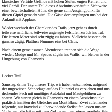
klassisches Vertride-Gelände mit hohen Stufen, engen Kehren und
viel Geröll. Der untere Teil dieses Abschnitts verläuft in Sichtweite
einer bewirtschafteten Hütte, die gerne zum Ausgangpunkt für
diesen Gipfel gemacht wird. Die Gäste dort empfangen uns bei der
Ankunft mit Applaus.
Wieder wechselt der Charakter des Trails, jetzt geht es durch
teilweise natürliche, teilweise angelegte Felstufen zurück ins Tal.
Die letzten Meter sind sehr zügig zu fahren. Vielleicht besser nicht
ganz so zügig: Plattfuss Nummer eins bei Claus.
Nach einem gemeinsamen Abendessen trennen sich die Wege
wieder: Mudge und Mr. Spades zügeln ins Wallis, wir bleiben in der
Umgebung von Chamonix.
Lecker Trail!
Samstag, dritter Tag unseres Trip: wir haben entschieden, aufgrund
der ungewissen Schneelage auf das Hauptziel zu verzichten und uns
drohendes Pech mit unnötiger Autofahrt und Mautgebühren zu
sparen. Wir starten gleich in Chamonix zu einem Aussichtspunkt
praktisch inmitten der Gletscher am Mont Blanc. Zwei aufeinander
folgende, nur kraxelnd zu überwindende Steilstufen lassen uns am
Vorhaben, die Bikes mit zum Ziel zu nehmen, etwas zweifeln. Wird