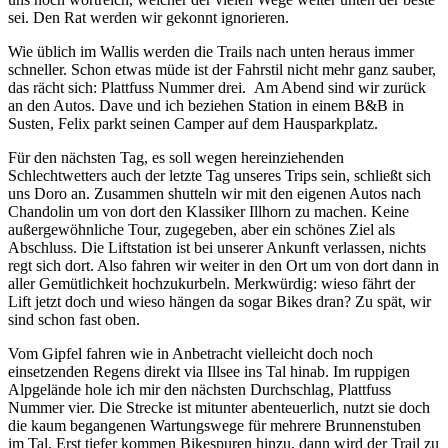
sei. Den Rat werden wir gekonnt ignorieren.
Wie üblich im Wallis werden die Trails nach unten heraus immer
schneller. Schon etwas müde ist der Fahrstil nicht mehr ganz sauber,
das rächt sich: Plattfuss Nummer drei. Am Abend sind wir zurück
an den Autos. Dave und ich beziehen Station in einem B&B in
Susten, Felix parkt seinen Camper auf dem Hausparkplatz.
Für den nächsten Tag, es soll wegen hereinziehenden
Schlechtwetters auch der letzte Tag unseres Trips sein, schließt sich
uns Doro an. Zusammen shutteln wir mit den eigenen Autos nach
Chandolin um von dort den Klassiker Illhorn zu machen. Keine
außergewöhnliche Tour, zugegeben, aber ein schönes Ziel als
Abschluss. Die Liftstation ist bei unserer Ankunft verlassen, nichts
regt sich dort. Also fahren wir weiter in den Ort um von dort dann in
aller Gemütlichkeit hochzukurbeln. Merkwürdig: wieso fährt der
Lift jetzt doch und wieso hängen da sogar Bikes dran? Zu spät, wir
sind schon fast oben.
Vom Gipfel fahren wie in Anbetracht vielleicht doch noch
einsetzenden Regens direkt via Illsee ins Tal hinab. Im ruppigen
Alpgelände hole ich mir den nächsten Durchschlag, Plattfuss
Nummer vier. Die Strecke ist mitunter abenteuerlich, nutzt sie doch
die kaum begangenen Wartungswege für mehrere Brunnenstuben
im Tal. Erst tiefer kommen Bikespuren hinzu, dann wird der Trail zu