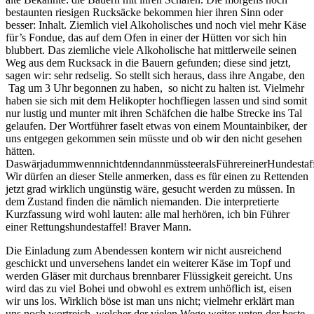
bestaunten riesigen Rucksäcke bekommen hier ihren Sinn oder
besser: Inhalt. Ziemlich viel Alkoholisches und noch viel mehr Käse
für’s Fondue, das auf dem Ofen in einer der Hütten vor sich hin
blubbert. Das ziemliche viele Alkoholische hat mittlerweile seinen
Weg aus dem Rucksack in die Bauern gefunden; diese sind jetzt,
sagen wir: sehr redselig. So stellt sich heraus, dass ihre Angabe, den
Tag um 3 Uhr begonnen zu haben, so nicht zu halten ist. Vielmehr
haben sie sich mit dem Helikopter hochfliegen lassen und sind somit
nur lustig und munter mit ihren Schäfchen die halbe Strecke ins Tal
gelaufen. Der Wortführer faselt etwas von einem Mountainbiker, der
uns entgegen gekommen sein müsste und ob wir den nicht gesehen
hätten.
DaswärjadummwennnichtdenndannmüssteeralsFührereinerHundestaffe
Wir dürfen an dieser Stelle anmerken, dass es für einen zu Rettenden
jetzt grad wirklich ungünstig wäre, gesucht werden zu müssen. In
dem Zustand finden die nämlich niemanden. Die interpretierte
Kurzfassung wird wohl lauten: alle mal herhören, ich bin Führer
einer Rettungshundestaffel! Braver Mann.
Die Einladung zum Abendessen kontern wir nicht ausreichend
geschickt und unversehens landet ein weiterer Käse im Topf und
werden Gläser mit durchaus brennbarer Flüssigkeit gereicht. Uns
wird das zu viel Bohei und obwohl es extrem unhöflich ist, eisen
wir uns los. Wirklich böse ist man uns nicht; vielmehr erklärt man
uns noch wortreich, welcher der vielen Wege weiter unten der beste