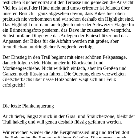
restlichen Kuchenvorrat auf der Terrasse und genießen die Aussicht.
Viel los ist auf der Hütte nicht und umso erfreuter ist Jolanda über
unseren Besuch – ganz abgesehen davon, dass Bikes hier oben
praktisch nie vorkommen und wir schon deshalb ein Highlight sind.
Das Highlight darf dann auch gleich unter der Schweizer Flagge für
ein Erinnerungsfoto posieren, das Dave ihr zuzusenden verspricht.
Selbst profane Dinge wie das Anlegen der Knieschützer und das
Anpassen der Bikes für die Abfahrt werden mit großer, aber
freundlich-unaufdringlicher Neugierde verfolgt.
Der Einstieg in den Trail beginnt mit einer schönen Felspassage,
danach folgen viele Höhenmeter in Blockschutt und
Moränengeschiebe. Nicht wirklich einfach, aber im Großen und
Ganzen noch flüssig zu fahren. Die Querung eines verzweigten
Gletscherbachs über nasse Holzbohlen wagt sich nur Felix –
erfolgreich!
Die letzte Plankenquerung
Auch tiefer, längst zurück in der Gras- und Sträucherzone, bleibt der
Trail hakelig und will genau deshalb flüssig gefahren werden.
Wir erreichen wieder die alte Bergmannssiedlung und treffen dort
alte Bekannte: die Bauern mit ihren Schafen. Die morgens noch