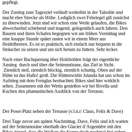
gepflegt.
Der Zustieg zum Tagesziel verläuft weiterhin in der Talsohle und
macht eher Strecke als Höhe. Lediglich zwei Felsriegel gilt zunächst
zu überwinden. Jetzt sind wir schon eine Weile gelaufen, die Bikes
abwechselnd schiebend und tragend, gelegentlich auch fahren. Den
Bauern und ihren Schafen begegnen wir am frühen Vormittag und
eine knappe Stunde später rasten wir in einem Meer aus
Heidelbeeren. Es ist so praktisch, sich einfach nur bequem in die
Sträucher zu setzen und um sich herum zu futtern. Sehr lecker.
Nach einer Bachquerung über Holzbohlen folgt der eigentliche
Anstieg durch und über die Seitenmörane, das Ziel in Sicht.
Ziemlich steil, ziemlich blockig, ziemlich schuttig. Oben auf der
Hütte ist das Hallo! groß. Die Hüttenwirtin Jolanda hat uns schon im
Aufstieg mit dem Fernglas beobachtet; Bikes sind hier wirklich
selten. Zusammen mit der Wirtin genießen wir bei Rivella und
Kuchen den phantastischen Ausblick von der Terrasse.
Der Poser-Platz neben der Terrasse (v.l.n.r: Claus, Felix & Dave)
Drei Tage zuvor am späten Nachmittag. Dave, Felix und ich warten
auf der Seitenmoräne oberhalb des Glacier d’Argentière mit den
Bikes darauf, dass die Wolken die Sonne doch nochmal frei geben