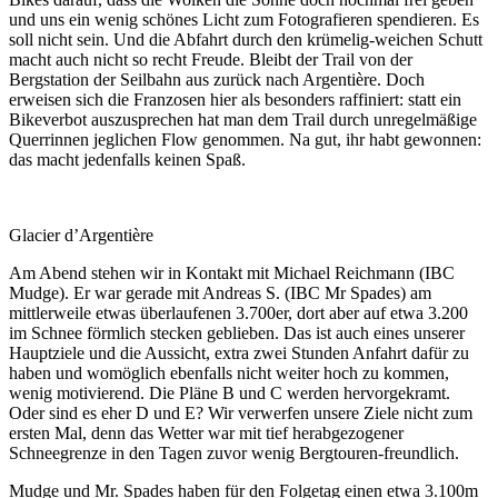
und uns ein wenig schönes Licht zum Fotografieren spendieren. Es
soll nicht sein. Und die Abfahrt durch den krümelig-weichen Schutt
macht auch nicht so recht Freude. Bleibt der Trail von der
Bergstation der Seilbahn aus zurück nach Argentière. Doch
erweisen sich die Franzosen hier als besonders raffiniert: statt ein
Bikeverbot auszusprechen hat man dem Trail durch unregelmäßige
Querrinnen jeglichen Flow genommen. Na gut, ihr habt gewonnen:
das macht jedenfalls keinen Spaß.
Glacier d’Argentière
Am Abend stehen wir in Kontakt mit Michael Reichmann (IBC
Mudge). Er war gerade mit Andreas S. (IBC Mr Spades) am
mittlerweile etwas überlaufenen 3.700er, dort aber auf etwa 3.200
im Schnee förmlich stecken geblieben. Das ist auch eines unserer
Hauptziele und die Aussicht, extra zwei Stunden Anfahrt dafür zu
haben und womöglich ebenfalls nicht weiter hoch zu kommen,
wenig motivierend. Die Pläne B und C werden hervorgekramt.
Oder sind es eher D und E? Wir verwerfen unsere Ziele nicht zum
ersten Mal, denn das Wetter war mit tief herabgezogener
Schneegrenze in den Tagen zuvor wenig Bergtouren-freundlich.
Mudge und Mr. Spades haben für den Folgetag einen etwa 3.100m