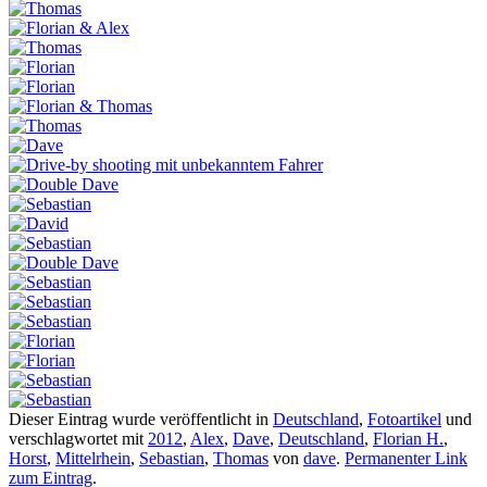
Dieser Eintrag wurde veröffentlicht in
Deutschland
,
Fotoartikel
und
verschlagwortet mit
2012
,
Alex
,
Dave
,
Deutschland
,
Florian H.
,
Horst
,
Mittelrhein
,
Sebastian
,
Thomas
von
dave
.
Permanenter Link
zum Eintrag
.