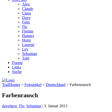
Alex
Claude
Claus
Dave
Felix
Flo
Florian
Hannes
Horst
Laurent
Lev
Sebastian
Tobi
Forum
Links
Suche
TrailHunter
>
Fotoartikel
>
Deutschland
> Farbenrausch
Farbenrausch
dave
dave
,
Flo
,
Sebastian
|
3. Januar 2013