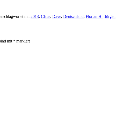
rschlagwortet mit
2013
,
Claus
,
Dave
,
Deutschland
,
Florian H.
,
Jürgen
sind mit
*
markiert