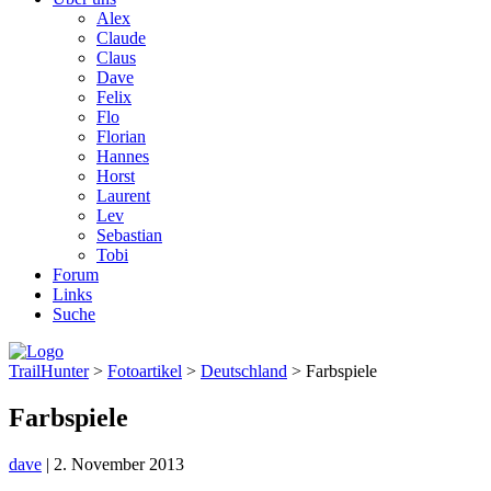
Alex
Claude
Claus
Dave
Felix
Flo
Florian
Hannes
Horst
Laurent
Lev
Sebastian
Tobi
Forum
Links
Suche
TrailHunter
>
Fotoartikel
>
Deutschland
> Farbspiele
Farbspiele
dave
|
2. November 2013