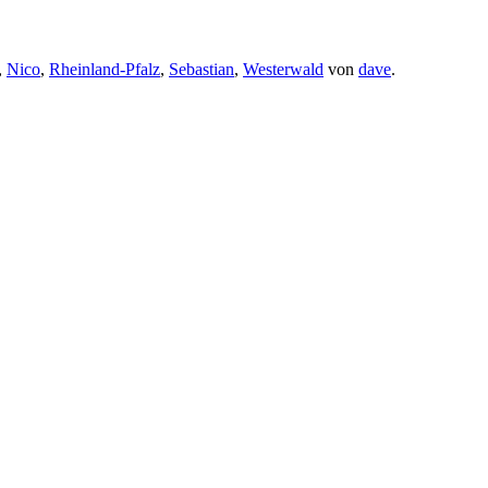
,
Nico
,
Rheinland-Pfalz
,
Sebastian
,
Westerwald
von
dave
.