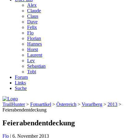
Alex
Claude
Claus
Dave
Felix
Flo
Florian
Hannes
Horst
Laurent
Lev
Sebastian
Tobi
Forum
Links
Suche
TrailHunter
>
Fotoartikel
>
Österreich
>
Vorarlberg
>
2013
>
Feierabendentdeckung
Feierabendentdeckung
Flo
|
6. November 2013