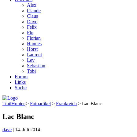
Alex
Claude
Claus
Dave
Felix
Flo
Florian
Hannes
Horst
Laurent
Lev
Sebastian
Tobi
Forum
Links
Suche
TrailHunter
>
Fotoartikel
>
Frankreich
> Lac Blanc
Lac Blanc
dave
|
14. Juli 2014