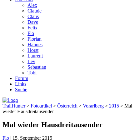
Alex
Claude
Claus
Dave
Felix
Flo
Florian
Hannes
Horst
Laurent
Lev
Sebastian
Tobi
Forum
Links
Suche
TrailHunter
>
Fotoartikel
>
Österreich
>
Vorarlberg
>
2015
> Mal
wieder Hausdreitausender
Mal wieder Hausdreitausender
Flo
|
15. September 2015