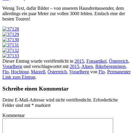
Wenig Text, dafür Bilder – von unserem Hausdreitausender, dem
allerdings ein paar Meter zur vollen 3000 fehlen. Einfach eine der
besten Touren!
Dieser Eintrag wurde veröffentlicht in
2015
,
Fotoartikel
,
Österreich
,
Vorarlberg
und verschlagwortet mit
2015
,
Alpen
,
Bikebergsteigen
,
Flo
,
Hochtour
,
Marzell
,
Österreich
,
Vorarlberg
von
Flo
.
Permanenter
Link zum Eintrag
.
Schreibe einen Kommentar
Deine E-Mail-Adresse wird nicht veröffentlicht.
Erforderliche
Felder sind mit
*
markiert
Kommentar