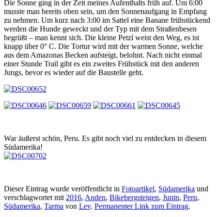
Die Sonne ging in der Zeit meines Aufenthalts früh auf. Um 6:00
musste man bereits oben sein, um den Sonnenaufgang in Empfang
zu nehmen. Um kurz nach 3:00 im Sattel eine Banane frühstückend
werden die Hunde geweckt und der Typ mit dem Straßenbesen
begrüßt – man kennt sich. Die kleine Petzl weist den Weg, es ist
knapp über 0° C. Die Tortur wird mit der warmen Sonne, welche
aus dem Amazonas Becken aufsteigt, belohnt. Nach nicht einmal
einer Stunde Trail gibt es ein zweites Frühstück mit den anderen
Jungs, bevor es wieder auf die Baustelle geht.
War äußerst schön, Peru. Es gibt noch viel zu entdecken in diesem
Südamerika!
Dieser Eintrag wurde veröffentlicht in
Fotoartikel
,
Südamerika
und
verschlagwortet mit
2016
,
Anden
,
Bikebergsteigen
,
Junin
,
Peru
,
Südamerika
,
Tarma
von
Lev
.
Permanenter Link zum Eintrag
.