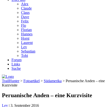
Alex
Claude
Claus
Dave
Felix
Flo
Florian
Hannes
Horst
Laurent
Lev
Sebastian
Tobi
Forum
Links
Suche
TrailHunter
>
Fotoartikel
>
Südamerika
> Peruanische Anden – eine
Kurzvisite
Peruanische Anden – eine Kurzvisite
Lev
|
3. September 2016