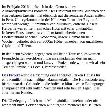
Im Frühjahr 2016 durfte ich in den Genuss eines
Auslandspraktikums kommen. Der Einsatzort für uns Studenten der
erneuerbaren Energien fiel glücklich auf die zentralen Anden mitten
in Peru. Untergekommen in der Nähe von Tarma der Region Junin
waren wir wenige Fußminuten von Muruhuay entfernt. Unsere
Herberge war ein sehr einfaches Hotel mit einer unglaublich
leckeren Hausmannskost von dem familienbetriebenen
Dorfrestaurant nebenan. Acobamba, unsere Heimat für neun
Wochen, befindet sich auf 3000m Höhe, umgeben von unzähligen
Gipfeln und Tälern.
In den neun Wochen begegneten uns keine Touristen, es wurden
Freundschaften geschlossen, Essenseinladungen durften nicht
ausgeschlagen werden und kurz vor Projektende wurden wir als ein
Teil der Familie, als Locals, verabschiedet.
Das
Projekt
war die Errichtung eines energieautarken Hauses für
eine Familie mit nachhaltigen Baumaterialien. Die Herausforderung
hierbei war das Gebäude an die örtlichen klimatischen Bedingungen
anzupassen mit sehr kalten Nächten und sehr heißen Tagen. Das
aber nur am Rande…
Die Überlegung, ob ich mein Mountainbike mitnehme oder nicht,
war recht kurz. Leider hatten wir aufgrund mehrerer Kausalitäten