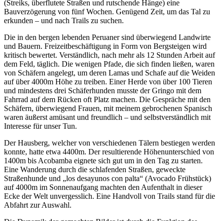
(Streiks, überflutete Straßen und rutschende Hänge) eine
Bauverzögerung von fünf Wochen. Genügend Zeit, um das Tal zu
erkunden – und nach Trails zu suchen.
Die in den bergen lebenden Peruaner sind überwiegend Landwirte
und Bauern. Freizeitbeschäftigung in Form von Bergsteigen wird
kritisch bewertet. Verständlich, nach mehr als 12 Stunden Arbeit auf
dem Feld, täglich. Die wenigen Pfade, die sich finden ließen, waren
von Schäfern angelegt, um deren Lamas und Schafe auf die Weiden
auf über 4000m Höhe zu treiben. Einer Herde von über 100 Tieren
und mindestens drei Schäferhunden musste der Gringo mit dem
Fahrrad auf dem Rücken oft Platz machen. Die Gespräche mit den
Schäfern, überwiegend Frauen, mit meinem gebrochenen Spanisch
waren äußerst amüsant und freundlich – und selbstverständlich mit
Interesse für unser Tun.
Der Hausberg, welcher von verschiedenen Tälern bestiegen werden
konnte, hatte etwa 4400m. Der resultierende Höhenunterschied von
1400m bis Acobamba eignete sich gut um in den Tag zu starten.
Eine Wanderung durch die schlafenden Straßen, geweckte
Straßenhunde und „los desayunos con palta“ (Avocado Frühstück)
auf 4000m im Sonnenaufgang machten den Aufenthalt in dieser
Ecke der Welt unvergesslich. Eine Handvoll von Trails stand für die
Abfahrt zur Auswahl.