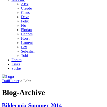
Alex
Claude
Claus
Dave
Felix
Flo
Florian
Hannes
Horst
Laurent
Lev
Sebastian
Tobi
Forum
Links
Suche
TrailHunter
> Lahn
Blog-Archive
Bildermix Sommer 2014