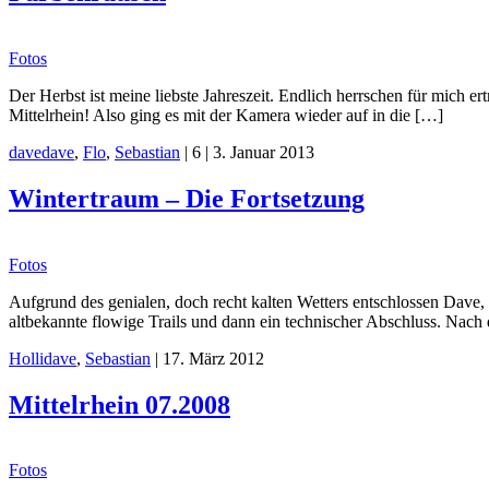
Fotos
Der Herbst ist meine liebste Jahreszeit. Endlich herrschen für mich 
Mittelrhein! Also ging es mit der Kamera wieder auf in die […]
dave
dave
,
Flo
,
Sebastian
|
6
|
3. Januar 2013
Wintertraum – Die Fortsetzung
Fotos
Aufgrund des genialen, doch recht kalten Wetters entschlossen Dave, 
altbekannte flowige Trails und dann ein technischer Abschluss. Nach
Holli
dave
,
Sebastian
|
17. März 2012
Mittelrhein 07.2008
Fotos