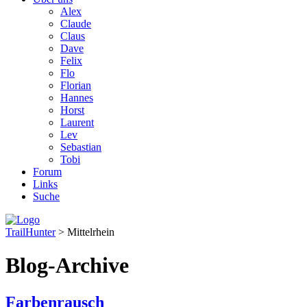
Alex
Claude
Claus
Dave
Felix
Flo
Florian
Hannes
Horst
Laurent
Lev
Sebastian
Tobi
Forum
Links
Suche
TrailHunter
> Mittelrhein
Blog-Archive
Farbenrausch