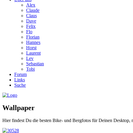
Alex
Claude
Claus
Dave
Felix
Flo
Florian
Hannes
Horst
Laurent
Lev
Sebastian
Tobi
Forum
Links
Suche
Wallpaper
Hier findest Du die besten Bike- und Bergfotos für Deinen Desktop, 