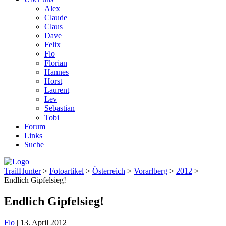
Alex
Claude
Claus
Dave
Felix
Flo
Florian
Hannes
Horst
Laurent
Lev
Sebastian
Tobi
Forum
Links
Suche
TrailHunter
>
Fotoartikel
>
Österreich
>
Vorarlberg
>
2012
>
Endlich Gipfelsieg!
Endlich Gipfelsieg!
Flo
|
13. April 2012