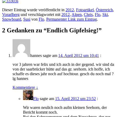
Dieser Eintrag wurde veröffentlicht in
2012
,
Fotoartikel
,
Österreich
,
Vorarlberg
und verschlagwortet mit
2012
,
Alpen
,
Chris
,
Flo
,
Ski
,
Snowboard
,
Susi
von
Flo
.
Permanenter Link zum Eintrag
.
2 Gedanken zu “
Endlich Gipfelsieg!
”
hannes
sagte am
14. April 2012 um 10:41
:
vor 3 jahren war felix und ich auch in der gegend. wir sind da
von der saarbrücker hütte auf das gr. seehorn. ich hoffe, ich
schaffe es dieses jahr noch auf hochtour. gesch du noch mal ?
lg hannes
Kommentiere
↓
Flo
sagte am
15. April 2012 um 23:52
:
Wir waren neulich noch aufm kleinen Seehorn, der
Bericht kommt noch.
Bei den Schneemengen und dem Neuschnee, der zur