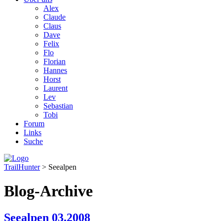
Alex
Claude
Claus
Dave
Felix
Flo
Florian
Hannes
Horst
Laurent
Lev
Sebastian
Tobi
Forum
Links
Suche
TrailHunter
> Seealpen
Blog-Archive
Seealpen 03.2008