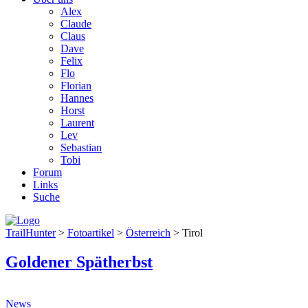
Alex
Claude
Claus
Dave
Felix
Flo
Florian
Hannes
Horst
Laurent
Lev
Sebastian
Tobi
Forum
Links
Suche
TrailHunter
>
Fotoartikel
>
Österreich
> Tirol
Goldener Spätherbst
News