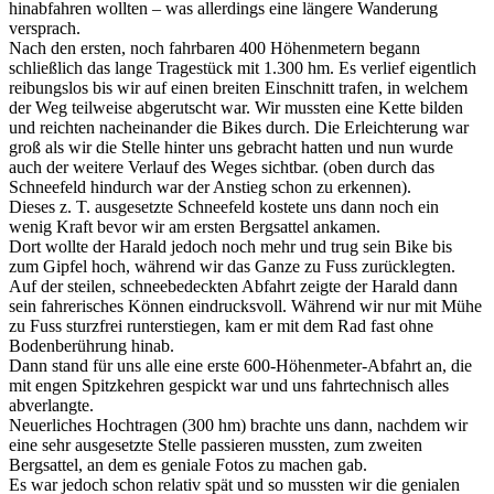
hinabfahren wollten – was allerdings eine längere Wanderung
versprach.
Nach den ersten, noch fahrbaren 400 Höhenmetern begann
schließlich das lange Tragestück mit 1.300 hm. Es verlief eigentlich
reibungslos bis wir auf einen breiten Einschnitt trafen, in welchem
der Weg teilweise abgerutscht war. Wir mussten eine Kette bilden
und reichten nacheinander die Bikes durch. Die Erleichterung war
groß als wir die Stelle hinter uns gebracht hatten und nun wurde
auch der weitere Verlauf des Weges sichtbar. (oben durch das
Schneefeld hindurch war der Anstieg schon zu erkennen).
Dieses z. T. ausgesetzte Schneefeld kostete uns dann noch ein
wenig Kraft bevor wir am ersten Bergsattel ankamen.
Dort wollte der Harald jedoch noch mehr und trug sein Bike bis
zum Gipfel hoch, während wir das Ganze zu Fuss zurücklegten.
Auf der steilen, schneebedeckten Abfahrt zeigte der Harald dann
sein fahrerisches Können eindrucksvoll. Während wir nur mit Mühe
zu Fuss sturzfrei runterstiegen, kam er mit dem Rad fast ohne
Bodenberührung hinab.
Dann stand für uns alle eine erste 600-Höhenmeter-Abfahrt an, die
mit engen Spitzkehren gespickt war und uns fahrtechnisch alles
abverlangte.
Neuerliches Hochtragen (300 hm) brachte uns dann, nachdem wir
eine sehr ausgesetzte Stelle passieren mussten, zum zweiten
Bergsattel, an dem es geniale Fotos zu machen gab.
Es war jedoch schon relativ spät und so mussten wir die genialen