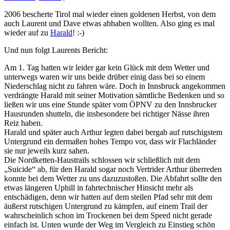
2006 bescherte Tirol mal wieder einen goldenen Herbst, von dem
auch Laurent und Dave etwas abhaben wollten. Also ging es mal
wieder auf zu
Harald
! :-)
Und nun folgt Laurents Bericht:
Am 1. Tag hatten wir leider gar kein Glück mit dem Wetter und
unterwegs waren wir uns beide drüber einig dass bei so einem
Niederschlag nicht zu fahren wäre. Doch in Innsbruck angekommen
verdrängte Harald mit seiner Motivation sämtliche Bedenken und so
ließen wir uns eine Stunde später vom ÖPNV zu den Innsbrucker
Hausrunden shutteln, die insbesondere bei richtiger Nässe ihren
Reiz haben.
Harald und später auch Arthur legten dabei bergab auf rutschigstem
Untergrund ein dermaßen hohes Tempo vor, dass wir Flachländer
sie nur jeweils kurz sahen.
Die Nordketten-Haustrails schlossen wir schließlich mit dem
„Suicide“ ab, für den Harald sogar noch Vertrider Arthur überreden
konnte bei dem Wetter zu uns dazuzustoßen. Die Abfahrt sollte den
etwas längeren Uphill in fahrtechnischer Hinsicht mehr als
entschädigen, denn wir hatten auf dem steilen Pfad sehr mit dem
äußerst rutschigen Untergrund zu kämpfen, auf einem Trail der
wahrscheinlich schon im Trockenen bei dem Speed nicht gerade
einfach ist. Unten wurde der Weg im Vergleich zu Einstieg schön