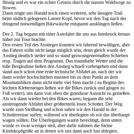
flüssig und es war ein echter Genuss durch die nassen Waldwege zu
flowen.
Dann zeigte uns Harald noch einen weiteren, sehr lässigen Trail
beim südlich gelegenen Lanser Kopf, bevor wir den Tag nach der
dringend notwendigen Bikewäsche entspannt ausklingen ließen.
Der 2. Tag begann mit einer Autofahrt die uns aus Innsbruck heraus
näher zur Tour brachte.
Den ersten Teil des Anstieges konnten wir fahrend bewältigen, aber
das Fahren sollte nicht lange möglich sein, denn gleich wurde der
Anstieg deutlich steiler und so stand gezwungenermaßen Schieben
resp. Tragen auf dem Programm. Das traumhafte Wetter und die
tolle Bergkulisse ließen den Anstieg schnell vorbeigehen und dann
stand auch schon eine erste technische Abfahrt an, nach der wir
dann wieder hochschieben mussten bis zu dem Punkt an dem
Mountainbiken dann nicht mehr viel Sinn macht ( zu Beginn des
leichten Klettersteiges ließen wir die Bikes zurück und gingen zu
Fuß weiter), um dann von oben die grandiose Aussicht zu genießen.
Als wir dann wieder bei den Bikes waren, begann die sehr
anstrengende Abfahrt über größtenteils losen Schotter. Der Weg
wurde zum Steilhang und schon sahen wir den Harald in der
Schotterreisse surfen, während wir überlegten ob wir das überhaupt
wagen sollten. Die Überlegungen waren berechtigt, denn unten
wurde es zwar weniger steil, aber dafür nahmen die Steine
Kindskopfgröße an in denen wir uns dann auch fast ablegten,