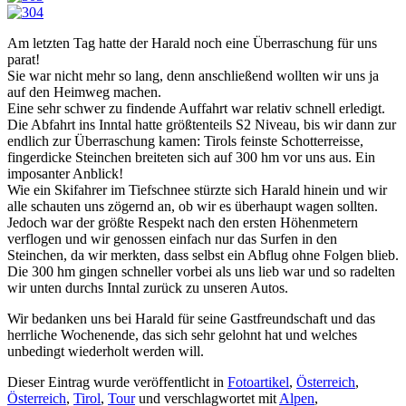
Am letzten Tag hatte der Harald noch eine Überraschung für uns
parat!
Sie war nicht mehr so lang, denn anschließend wollten wir uns ja
auf den Heimweg machen.
Eine sehr schwer zu findende Auffahrt war relativ schnell erledigt.
Die Abfahrt ins Inntal hatte größtenteils S2 Niveau, bis wir dann zur
endlich zur Überraschung kamen: Tirols feinste Schotterreisse,
fingerdicke Steinchen breiteten sich auf 300 hm vor uns aus. Ein
imposanter Anblick!
Wie ein Skifahrer im Tiefschnee stürzte sich Harald hinein und wir
alle schauten uns zögernd an, ob wir es überhaupt wagen sollten.
Jedoch war der größte Respekt nach den ersten Höhenmetern
verflogen und wir genossen einfach nur das Surfen in den
Steinchen, da wir merkten, dass selbst ein Abflug ohne Folgen blieb.
Die 300 hm gingen schneller vorbei als uns lieb war und so radelten
wir unten durchs Inntal zurück zu unseren Autos.
Wir bedanken uns bei Harald für seine Gastfreundschaft und das
herrliche Wochenende, das sich sehr gelohnt hat und welches
unbedingt wiederholt werden will.
Dieser Eintrag wurde veröffentlicht in
Fotoartikel
,
Österreich
,
Österreich
,
Tirol
,
Tour
und verschlagwortet mit
Alpen
,