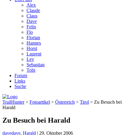
Alex
Claude
Claus
Dave
Felix
Flo
Florian
Hannes
Horst
Laurent
Lev
Sebastian
Tobi
Forum
Links
Suche
TrailHunter
>
Fotoartikel
>
Österreich
>
Tirol
> Zu Besuch bei
Harald
Zu Besuch bei Harald
dave
dave
,
Harald
|
29. Oktober 2006