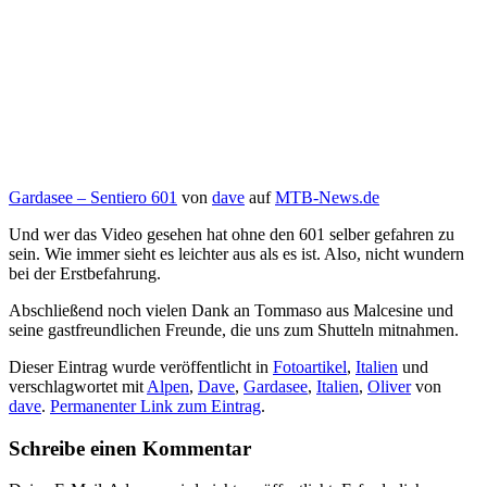
Gardasee – Sentiero 601
von
dave
auf
MTB-News.de
Und wer das Video gesehen hat ohne den 601 selber gefahren zu
sein. Wie immer sieht es leichter aus als es ist. Also, nicht wundern
bei der Erstbefahrung.
Abschließend noch vielen Dank an Tommaso aus Malcesine und
seine gastfreundlichen Freunde, die uns zum Shutteln mitnahmen.
Dieser Eintrag wurde veröffentlicht in
Fotoartikel
,
Italien
und
verschlagwortet mit
Alpen
,
Dave
,
Gardasee
,
Italien
,
Oliver
von
dave
.
Permanenter Link zum Eintrag
.
Schreibe einen Kommentar