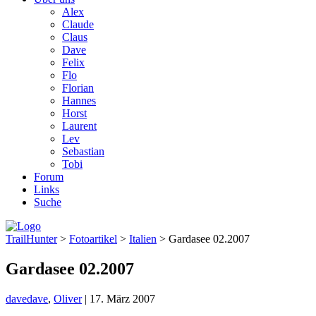
Alex
Claude
Claus
Dave
Felix
Flo
Florian
Hannes
Horst
Laurent
Lev
Sebastian
Tobi
Forum
Links
Suche
TrailHunter
>
Fotoartikel
>
Italien
> Gardasee 02.2007
Gardasee 02.2007
dave
dave
,
Oliver
|
17. März 2007