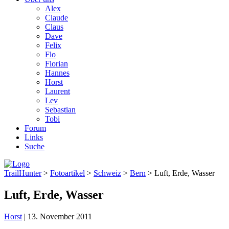
Alex
Claude
Claus
Dave
Felix
Flo
Florian
Hannes
Horst
Laurent
Lev
Sebastian
Tobi
Forum
Links
Suche
TrailHunter
>
Fotoartikel
>
Schweiz
>
Bern
> Luft, Erde, Wasser
Luft, Erde, Wasser
Horst
|
13. November 2011