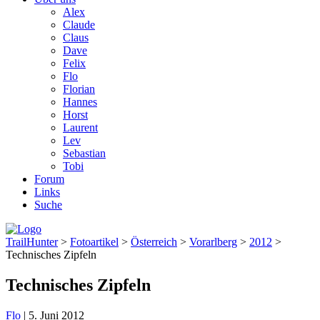
Alex
Claude
Claus
Dave
Felix
Flo
Florian
Hannes
Horst
Laurent
Lev
Sebastian
Tobi
Forum
Links
Suche
TrailHunter
>
Fotoartikel
>
Österreich
>
Vorarlberg
>
2012
>
Technisches Zipfeln
Technisches Zipfeln
Flo
|
5. Juni 2012