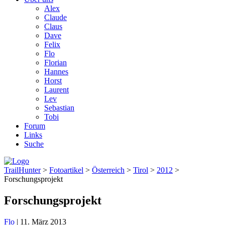
Alex
Claude
Claus
Dave
Felix
Flo
Florian
Hannes
Horst
Laurent
Lev
Sebastian
Tobi
Forum
Links
Suche
TrailHunter
>
Fotoartikel
>
Österreich
>
Tirol
>
2012
>
Forschungsprojekt
Forschungsprojekt
Flo
|
11. März 2013