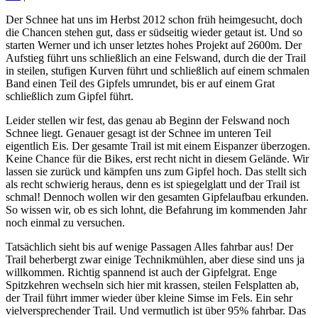
Der Schnee hat uns im Herbst 2012 schon früh heimgesucht, doch
die Chancen stehen gut, dass er südseitig wieder getaut ist. Und so
starten Werner und ich unser letztes hohes Projekt auf 2600m. Der
Aufstieg führt uns schließlich an eine Felswand, durch die der Trail
in steilen, stufigen Kurven führt und schließlich auf einem schmalen
Band einen Teil des Gipfels umrundet, bis er auf einem Grat
schließlich zum Gipfel führt.
Leider stellen wir fest, das genau ab Beginn der Felswand noch
Schnee liegt. Genauer gesagt ist der Schnee im unteren Teil
eigentlich Eis. Der gesamte Trail ist mit einem Eispanzer überzogen.
Keine Chance für die Bikes, erst recht nicht in diesem Gelände. Wir
lassen sie zurück und kämpfen uns zum Gipfel hoch. Das stellt sich
als recht schwierig heraus, denn es ist spiegelglatt und der Trail ist
schmal! Dennoch wollen wir den gesamten Gipfelaufbau erkunden.
So wissen wir, ob es sich lohnt, die Befahrung im kommenden Jahr
noch einmal zu versuchen.
Tatsächlich sieht bis auf wenige Passagen Alles fahrbar aus! Der
Trail beherbergt zwar einige Technikmühlen, aber diese sind uns ja
willkommen. Richtig spannend ist auch der Gipfelgrat. Enge
Spitzkehren wechseln sich hier mit krassen, steilen Felsplatten ab,
der Trail führt immer wieder über kleine Simse im Fels. Ein sehr
vielversprechender Trail. Und vermutlich ist über 95% fahrbar. Das