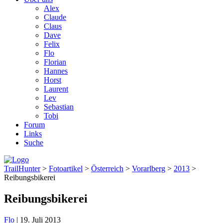
Alex
Claude
Claus
Dave
Felix
Flo
Florian
Hannes
Horst
Laurent
Lev
Sebastian
Tobi
Forum
Links
Suche
TrailHunter
>
Fotoartikel
>
Österreich
>
Vorarlberg
>
2013
>
Reibungsbikerei
Reibungsbikerei
Flo
|
19. Juli 2013