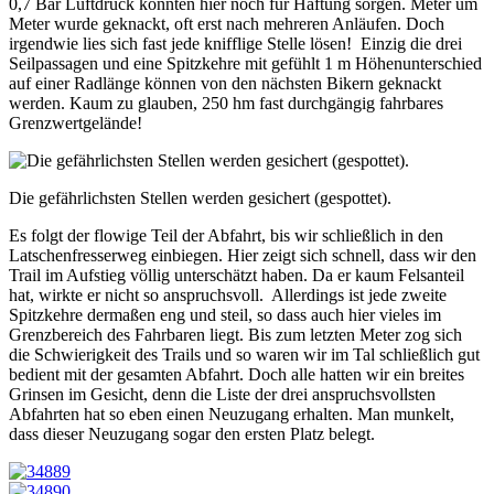
0,7 Bar Luftdruck konnten hier noch für Haftung sorgen. Meter um
Meter wurde geknackt, oft erst nach mehreren Anläufen. Doch
irgendwie lies sich fast jede knifflige Stelle lösen! Einzig die drei
Seilpassagen und eine Spitzkehre mit gefühlt 1 m Höhenunterschied
auf einer Radlänge können von den nächsten Bikern geknackt
werden. Kaum zu glauben, 250 hm fast durchgängig fahrbares
Grenzwertgelände!
Die gefährlichsten Stellen werden gesichert (gespottet).
Es folgt der flowige Teil der Abfahrt, bis wir schließlich in den
Latschenfresserweg einbiegen. Hier zeigt sich schnell, dass wir den
Trail im Aufstieg völlig unterschätzt haben. Da er kaum Felsanteil
hat, wirkte er nicht so anspruchsvoll. Allerdings ist jede zweite
Spitzkehre dermaßen eng und steil, so dass auch hier vieles im
Grenzbereich des Fahrbaren liegt. Bis zum letzten Meter zog sich
die Schwierigkeit des Trails und so waren wir im Tal schließlich gut
bedient mit der gesamten Abfahrt. Doch alle hatten wir ein breites
Grinsen im Gesicht, denn die Liste der drei anspruchsvollsten
Abfahrten hat so eben einen Neuzugang erhalten. Man munkelt,
dass dieser Neuzugang sogar den ersten Platz belegt.