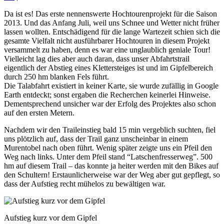
Da ist es! Das erste nennenswerte Hochtourenprojekt für die Saison
2013. Und das Anfang Juli, weil uns Schnee und Wetter nicht früher
lassen wollten. Entschädigend für die lange Wartezeit schien sich die
gesamte Vielfalt nicht ausführbarer Hochtouren in diesem Projekt
versammelt zu haben, denn es war eine unglaublich geniale Tour!
Vielleicht lag dies aber auch daran, dass unser Abfahrtstrail
eigentlich der Abstieg eines Klettersteiges ist und im Gipfelbereich
durch 250 hm blanken Fels führt.
Die Talabfahrt existiert in keiner Karte, sie wurde zufällig in Google
Earth entdeckt; sonst ergaben die Recherchen keinerlei Hinweise.
Dementsprechend unsicher war der Erfolg des Projektes also schon
auf den ersten Metern.
Nachdem wir den Traileinstieg bald 15 min vergeblich suchten, fiel
uns plötzlich auf, dass der Trail ganz unscheinbar in einem
Murentobel nach oben führt. Wenig später zeigte uns ein Pfeil den
Weg nach links. Unter dem Pfeil stand “Latschenfresserweg”. 500
hm auf diesem Trail – das konnte ja heiter werden mit den Bikes auf
den Schultern! Erstaunlicherweise war der Weg aber gut gepflegt, so
dass der Aufstieg recht mühelos zu bewältigen war.
Aufstieg kurz vor dem Gipfel