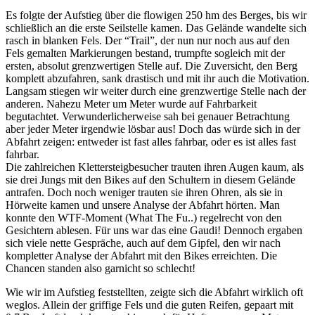
Es folgte der Aufstieg über die flowigen 250 hm des Berges, bis wir
schließlich an die erste Seilstelle kamen. Das Gelände wandelte sich
rasch in blanken Fels. Der “Trail”, der nun nur noch aus auf den
Fels gemalten Markierungen bestand, trumpfte sogleich mit der
ersten, absolut grenzwertigen Stelle auf. Die Zuversicht, den Berg
komplett abzufahren, sank drastisch und mit ihr auch die Motivation.
Langsam stiegen wir weiter durch eine grenzwertige Stelle nach der
anderen. Nahezu Meter um Meter wurde auf Fahrbarkeit
begutachtet. Verwunderlicherweise sah bei genauer Betrachtung
aber jeder Meter irgendwie lösbar aus! Doch das würde sich in der
Abfahrt zeigen: entweder ist fast alles fahrbar, oder es ist alles fast
fahrbar.
Die zahlreichen Klettersteigbesucher trauten ihren Augen kaum, als
sie drei Jungs mit den Bikes auf den Schultern in diesem Gelände
antrafen. Doch noch weniger trauten sie ihren Ohren, als sie in
Hörweite kamen und unsere Analyse der Abfahrt hörten. Man
konnte den WTF-Moment (What The Fu..) regelrecht von den
Gesichtern ablesen. Für uns war das eine Gaudi! Dennoch ergaben
sich viele nette Gespräche, auch auf dem Gipfel, den wir nach
kompletter Analyse der Abfahrt mit den Bikes erreichten. Die
Chancen standen also garnicht so schlecht!
Wie wir im Aufstieg feststellten, zeigte sich die Abfahrt wirklich oft
weglos. Allein der griffige Fels und die guten Reifen, gepaart mit