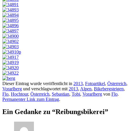
Dieser Eintrag wurde veröffentlicht in
2013
,
Fotoartikel
,
Österreich
,
Vorarlberg
und verschlagwortet mit
2013
,
Alpen
,
Bikebergsteigen
,
Flo
,
Hochtour
,
Österreich
,
Sebastian
,
Tobi
,
Vorarlberg
von
Flo
.
Permanenter Link zum Eintrag
.
Ein Gedanke zu “
Reibungsbikerei
”