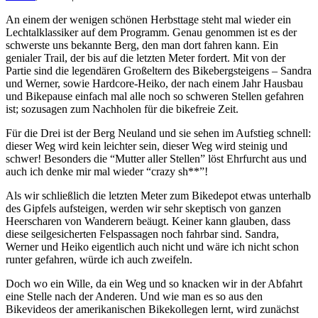
An einem der wenigen schönen Herbsttage steht mal wieder ein
Lechtalklassiker auf dem Programm. Genau genommen ist es der
schwerste uns bekannte Berg, den man dort fahren kann. Ein
genialer Trail, der bis auf die letzten Meter fordert. Mit von der
Partie sind die legendären Großeltern des Bikebergsteigens – Sandra
und Werner, sowie Hardcore-Heiko, der nach einem Jahr Hausbau
und Bikepause einfach mal alle noch so schweren Stellen gefahren
ist; sozusagen zum Nachholen für die bikefreie Zeit.
Für die Drei ist der Berg Neuland und sie sehen im Aufstieg schnell:
dieser Weg wird kein leichter sein, dieser Weg wird steinig und
schwer! Besonders die “Mutter aller Stellen” löst Ehrfurcht aus und
auch ich denke mir mal wieder “crazy sh**”!
Als wir schließlich die letzten Meter zum Bikedepot etwas unterhalb
des Gipfels aufsteigen, werden wir sehr skeptisch von ganzen
Heerscharen von Wanderern beäugt. Keiner kann glauben, dass
diese seilgesicherten Felspassagen noch fahrbar sind. Sandra,
Werner und Heiko eigentlich auch nicht und wäre ich nicht schon
runter gefahren, würde ich auch zweifeln.
Doch wo ein Wille, da ein Weg und so knacken wir in der Abfahrt
eine Stelle nach der Anderen. Und wie man es so aus den
Bikevideos der amerikanischen Bikekollegen lernt, wird zunächst