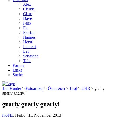
Alex
Claude
Claus
Dave
Felix
Flo
Florian
Hannes
Horst
Laurent
Lev
Sebastian
Tobi
Forum
Links
Suche
TrailHunter
>
Fotoartikel
>
Österreich
>
Tirol
>
2013
> gnarly
gnarly gnarly!
gnarly gnarly gnarly!
Flo
Flo
, Heiko
|
11. November 2013