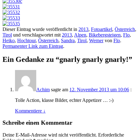
Dieser Eintrag wurde veröffentlicht in
2013
,
Fotoartikel
,
Österreich
,
Tirol
und verschlagwortet mit
2013
,
Alpen
,
Bikebergsteigen
,
Flo
,
Heiko
,
Hochtour
,
Österreich
,
Sandra
,
Tirol
,
Werner
von
Flo
.
Permanenter Link zum Eintrag
.
Ein Gedanke zu “
gnarly gnarly gnarly!
”
Achim
sagte am
12. November 2013 um 10:06
:
Tolle Action, klasse Bilder, echter Appetizer … :-)
Kommentiere
↓
Schreibe einen Kommentar
Deine E-Mail-Adresse wird nicht veröffentlicht.
Erforderliche