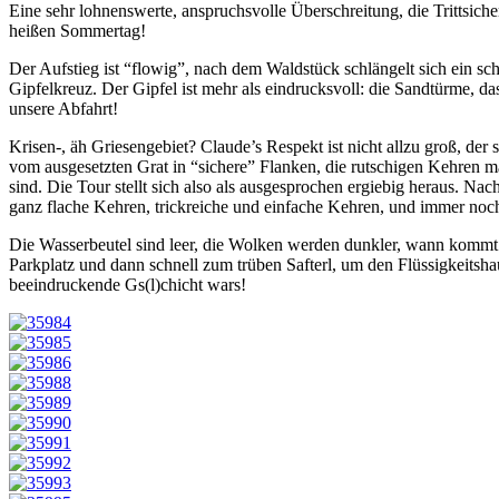
Eine sehr lohnenswerte, anspruchsvolle Überschreitung, die Trittsiche
heißen Sommertag!
Der Aufstieg ist “flowig”, nach dem Waldstück schlängelt sich ein sc
Gipfelkreuz. Der Gipfel ist mehr als eindrucksvoll: die Sandtürme, 
unsere Abfahrt!
Krisen-, äh Griesengebiet? Claude’s Respekt ist nicht allzu groß, der
vom ausgesetzten Grat in “sichere” Flanken, die rutschigen Kehren 
sind. Die Tour stellt sich also als ausgesprochen ergiebig heraus. Na
ganz flache Kehren, trickreiche und einfache Kehren, und immer no
Die Wasserbeutel sind leer, die Wolken werden dunkler, wann kommt 
Parkplatz und dann schnell zum trüben Safterl, um den Flüssigkeitsha
beeindruckende Gs(l)chicht wars!