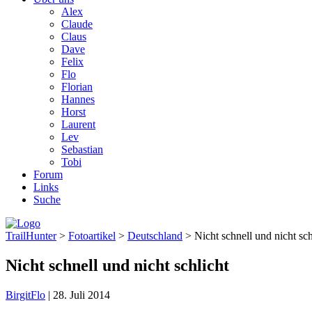
Alex
Claude
Claus
Dave
Felix
Flo
Florian
Hannes
Horst
Laurent
Lev
Sebastian
Tobi
Forum
Links
Suche
TrailHunter
>
Fotoartikel
>
Deutschland
> Nicht schnell und nicht sch
Nicht schnell und nicht schlicht
Birgit
Flo
|
28. Juli 2014