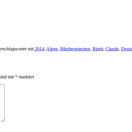
rschlagwortet mit
2014
,
Alpen
,
Bikebergsteigen
,
Birgit
,
Claude
,
Deuts
sind mit
*
markiert