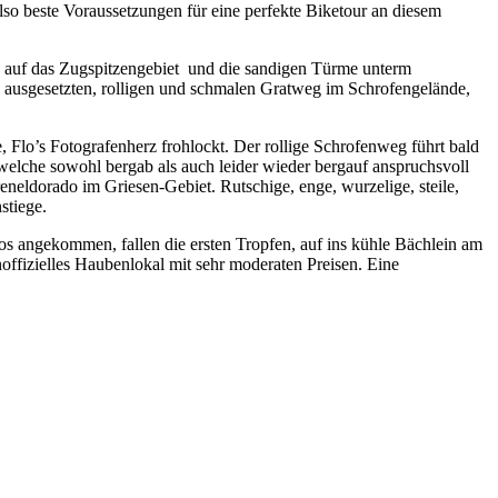
also beste Voraussetzungen für eine perfekte Biketour an diesem
ick auf das Zugspitzengebiet und die sandigen Türme unterm
n, ausgesetzten, rolligen und schmalen Gratweg im Schrofengelände,
e, Flo’s Fotografenherz frohlockt. Der rollige Schrofenweg führt bald
welche sowohl bergab als auch leider wieder bergauf anspruchsvoll
reneldorado im Griesen-Gebiet. Rutschige, enge, wurzelige, steile,
stiege.
s angekommen, fallen die ersten Tropfen, auf ins kühle Bächlein am
noffizielles Haubenlokal mit sehr moderaten Preisen. Eine