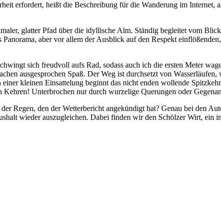
rheit erfordert, heißt die Beschreibung für die Wanderung im Internet, 
hmaler, glatter Pfad über die idyllische Alm. Ständig begleitet vom Bl
das Panorama, aber vor allem der Ausblick auf den Respekt einflößende
 schwingt sich freudvoll aufs Rad, sodass auch ich die ersten Meter wag
machen ausgesprochen Spaß. Der Weg ist durchsetzt von Wasserläufen, 
ch einer kleinen Einsattelung beginnt das nicht enden wollende Spitzkeh
ch Kehren! Unterbrochen nur durch wurzelige Querungen oder Gegenan
der Regen, den der Wetterbericht angekündigt hat? Genau bei den Auto
ushalt wieder auszugleichen. Dabei finden wir den Schölzer Wirt, ein i