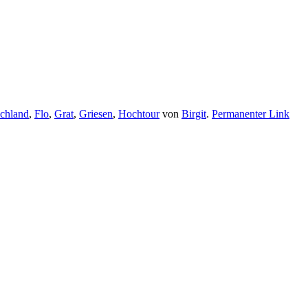
chland
,
Flo
,
Grat
,
Griesen
,
Hochtour
von
Birgit
.
Permanenter Link