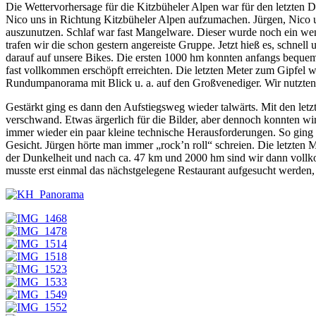
Die Wettervorhersage für die Kitzbüheler Alpen war für den letzten 
Nico uns in Richtung Kitzbüheler Alpen aufzumachen. Jürgen, Nico 
auszunutzen. Schlaf war fast Mangelware. Dieser wurde noch ein weni
trafen wir die schon gestern angereiste Gruppe. Jetzt hieß es, schnel
darauf auf unsere Bikes. Die ersten 1000 hm konnten anfangs bequem 
fast vollkommen erschöpft erreichten. Die letzten Meter zum Gipfel w
Rundumpanorama mit Blick u. a. auf den Großvenediger. Wir nutzten d
Gestärkt ging es dann den Aufstiegsweg wieder talwärts. Mit den let
verschwand. Etwas ärgerlich für die Bilder, aber dennoch konnten wi
immer wieder ein paar kleine technische Herausforderungen. So ging e
Gesicht. Jürgen hörte man immer „rock’n roll“ schreien. Die letzten
der Dunkelheit und nach ca. 47 km und 2000 hm sind wir dann vollk
musste erst einmal das nächstgelegene Restaurant aufgesucht werden,