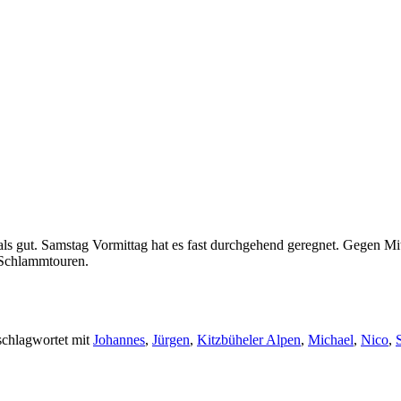
ls gut. Samstag Vormittag hat es fast durchgehend geregnet. Gegen Mit
e Schlammtouren.
chlagwortet mit
Johannes
,
Jürgen
,
Kitzbüheler Alpen
,
Michael
,
Nico
,