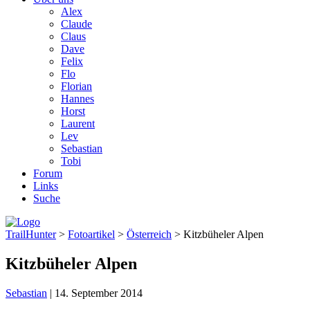
Alex
Claude
Claus
Dave
Felix
Flo
Florian
Hannes
Horst
Laurent
Lev
Sebastian
Tobi
Forum
Links
Suche
TrailHunter
>
Fotoartikel
>
Österreich
> Kitzbüheler Alpen
Kitzbüheler Alpen
Sebastian
|
14. September 2014