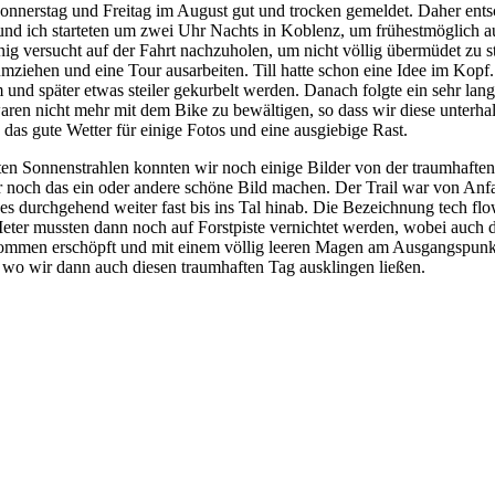
Donnerstag und Freitag im August gut und trocken gemeldet. Daher entsc
und ich starteten um zwei Uhr Nachts in Koblenz, um frühestmöglich 
g versucht auf der Fahrt nachzuholen, um nicht völlig übermüdet zu st
l umziehen und eine Tour ausarbeiten. Till hatte schon eine Idee im Ko
und später etwas steiler gekurbelt werden. Danach folgte ein sehr lan
aren nicht mehr mit dem Bike zu bewältigen, so dass wir diese unterha
as gute Wetter für einige Fotos und eine ausgiebige Rast.
zten Sonnenstrahlen konnten wir noch einige Bilder von der traumhaft
r noch das ein oder andere schöne Bild machen. Der Trail war von Anf
s durchgehend weiter fast bis ins Tal hinab. Die Bezeichnung tech flow
 Meter mussten dann noch auf Forstpiste vernichtet werden, wobei auch
ommen erschöpft und mit einem völlig leeren Magen am Ausgangspunkt
 wo wir dann auch diesen traumhaften Tag ausklingen ließen.