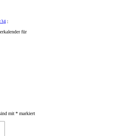
:34
:
erkalender für
sind mit
*
markiert