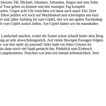
hlossen Till, Michael, Johannes, Sebastian, Jürgen und sein Sohn
auf Tour gehen zu können und den sonnigen Tag komplett
arten. Gegen acht Uhr erreichten wir dann auch unser Ziel. Dort
pf. Diese prüften wir noch auf Machbarkeit und schwingten uns kurz
ger und zäher Aufstieg bis zum Gipfel, den wir am späten Nachmittag
lb vom Gipfel zurück ließen. Am Gipfel hatten wir ein traumhaftes
en Landschaft machen, wobei die Sonne schon schnell hinter dem Berg
ang an sehr abwechslungsreich. Auf vielen flowigen Passagen folgten
 war hier mehr als passend! Jeder hatte ein fettes Grinsen im
 das dann noch viel Spaß gemacht hat. Pünktlich zum Einbruch
 angekommen. Duschen war jetzt erst einmal nebensächlich. Jetzt