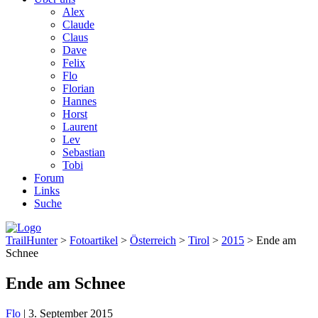
Alex
Claude
Claus
Dave
Felix
Flo
Florian
Hannes
Horst
Laurent
Lev
Sebastian
Tobi
Forum
Links
Suche
TrailHunter
>
Fotoartikel
>
Österreich
>
Tirol
>
2015
> Ende am
Schnee
Ende am Schnee
Flo
|
3. September 2015