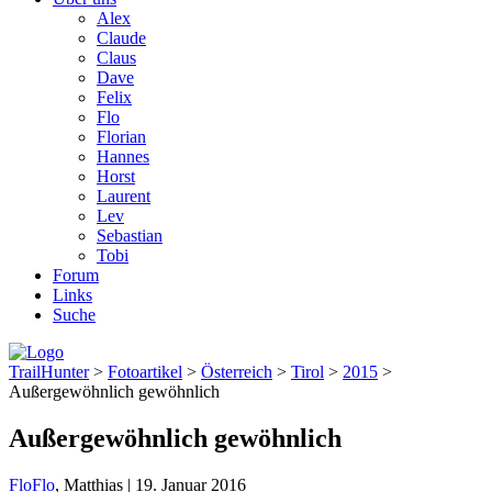
Alex
Claude
Claus
Dave
Felix
Flo
Florian
Hannes
Horst
Laurent
Lev
Sebastian
Tobi
Forum
Links
Suche
TrailHunter
>
Fotoartikel
>
Österreich
>
Tirol
>
2015
>
Außergewöhnlich gewöhnlich
Außergewöhnlich gewöhnlich
Flo
Flo
, Matthias
|
19. Januar 2016