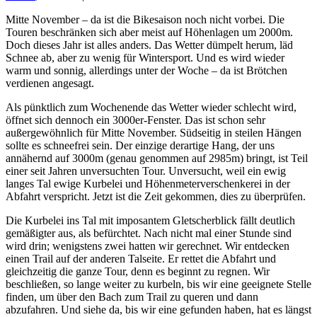
Mitte November – da ist die Bikesaison noch nicht vorbei. Die
Touren beschränken sich aber meist auf Höhenlagen um 2000m.
Doch dieses Jahr ist alles anders. Das Wetter dümpelt herum, läd
Schnee ab, aber zu wenig für Wintersport. Und es wird wieder
warm und sonnig, allerdings unter der Woche – da ist Brötchen
verdienen angesagt.
Als pünktlich zum Wochenende das Wetter wieder schlecht wird,
öffnet sich dennoch ein 3000er-Fenster. Das ist schon sehr
außergewöhnlich für Mitte November. Südseitig in steilen Hängen
sollte es schneefrei sein. Der einzige derartige Hang, der uns
annähernd auf 3000m (genau genommen auf 2985m) bringt, ist Teil
einer seit Jahren unversuchten Tour. Unversucht, weil ein ewig
langes Tal ewige Kurbelei und Höhenmeterverschenkerei in der
Abfahrt verspricht. Jetzt ist die Zeit gekommen, dies zu überprüfen.
Die Kurbelei ins Tal mit imposantem Gletscherblick fällt deutlich
gemäßigter aus, als befürchtet. Nach nicht mal einer Stunde sind
wird drin; wenigstens zwei hatten wir gerechnet. Wir entdecken
einen Trail auf der anderen Talseite. Er rettet die Abfahrt und
gleichzeitig die ganze Tour, denn es beginnt zu regnen. Wir
beschließen, so lange weiter zu kurbeln, bis wir eine geeignete Stelle
finden, um über den Bach zum Trail zu queren und dann
abzufahren. Und siehe da, bis wir eine gefunden haben, hat es längst