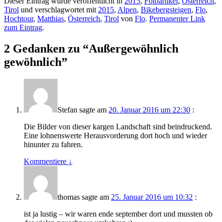
Dieser Eintrag wurde veröffentlicht in
2015
,
Fotoartikel
,
Österreich
,
Tirol
und verschlagwortet mit
2015
,
Alpen
,
Bikebergsteigen
,
Flo
,
Hochtour
,
Matthias
,
Österreich
,
Tirol
von
Flo
.
Permanenter Link
zum Eintrag
.
2 Gedanken zu “
Außergewöhnlich
gewöhnlich
”
Stefan
sagte am
20. Januar 2016 um 22:30
:
Die Bilder von dieser kargen Landschaft sind beindruckend.
Eine lohnenswerte Herausvorderung dort hoch und wieder
hinunter zu fahren.
Kommentiere
↓
thomas
sagte am
25. Januar 2016 um 10:32
:
ist ja lustig – wir waren ende september dort und mussten ob