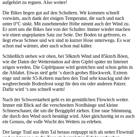
aufgehört zu regnen. Also weiter!
Die Bikes liegen gut auf den Schultern. Wir kommen schnell
vorwärts, auch dank der eisigen Temperatur, die nach und nach
unter 0°C sinkt. Mit zunehmender Höhe nimmt auch der Wind zu.
Er zerrt uns die Bikes fast von der Schulter. Immer wieder machen
wir einen ungeplanten Satz zur Seite. Der Boden ist gefroren, es
liegt etwas Schnee und wir sind in kurzer Hose unterwegs. Es war
schon mal wärmer, aber auch schon mal kälter.
Schließlich stehen wir oben, bei 50km/h Wind und 85km/h Böen,
wie die Daten der Wetterstation auf dem Gipfel später im Internet
zeigen werden. Die Gipfelpause wird gestrichen und schon gehts in
die Abfahrt. Etwas steif geht ‘s durch grobes Blockwerk. Extrem
enge und steile S5-Kehren machen den Trail sehr knackig und der
wegbrechende Bodenfrost sorgt für den ein oder anderen Patzer.
Dafür wird ‘s uns schnell warm!
Nach der Schwerstarbeit geht es im gemütlichen Flowtech weiter.
Immer mit Blick auf die verschneiten Nordhänge und kleine
Schneeschauer, die um die Berggipfel ziehen. Eine raue Stimmung,
die durch den Wind noch bestätigt wird. Aber gleichzeitig ist es auch
ein Genuss, die volle Wucht des Wetters zu erleben.
Der lange Trail aus dem Tal heraus entpuppt sich als netter Flowtrail