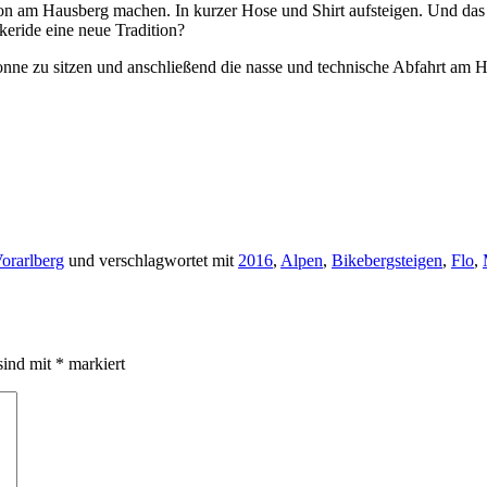
ion am Hausberg machen. In kurzer Hose und Shirt aufsteigen. Und das a
eride eine neue Tradition?
 Sonne zu sitzen und anschließend die nasse und technische Abfahrt a
orarlberg
und verschlagwortet mit
2016
,
Alpen
,
Bikebergsteigen
,
Flo
,
sind mit
*
markiert