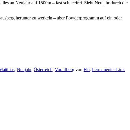
lles an Neujahr auf 1500m – fast schneefrei. Sieht Neujahr durch die
m Hausberg herunter zu werkeln – aber Powderprogramm auf ein oder
Matthias
,
Neujahr
,
Österreich
,
Vorarlberg
von
Flo
.
Permanenter Link