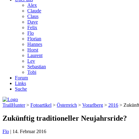
Alex
Claude
Claus
Dave
Felix
Flo
Florian
Hannes
Horst
Laurent
Lev
Sebastian
Tobi
Forum
Links
Suche
TrailHunter
>
Fotoartikel
>
Österreich
>
Vorarlberg
>
2016
> Zukünfti
Zukünftig traditioneller Neujahrsride?
Flo
|
14. Februar 2016