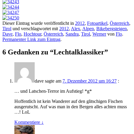
Dieser Eintrag wurde veröffentlicht in
2012
,
Fotoartikel
,
Österreich
,
Tirol
und verschlagwortet mit
2012
,
Alex
,
Alpen
,
Bikebergsteigen
,
Dave
,
Flo
,
Hochtour
,
Österreich
,
Sandra
,
Tirol
,
Werner
von
Flo
.
Permanenter Link zum Eintrag
.
6 Gedanken zu “
Lechtalklassiker
”
dave
sagte am
7. Dezember 2012 um 16:27
:
… und Latschen-Terror im Aufstieg! *g*
Hoffentlich ist kein Wanderer auf den glitschigen Fischen
ausgerutscht. Auf was man in den Bergen alles achten muss
…! LoL
Kommentiere
↓