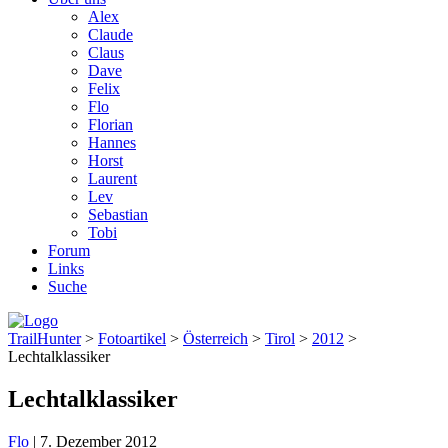
Alex
Claude
Claus
Dave
Felix
Flo
Florian
Hannes
Horst
Laurent
Lev
Sebastian
Tobi
Forum
Links
Suche
TrailHunter
>
Fotoartikel
>
Österreich
>
Tirol
>
2012
>
Lechtalklassiker
Lechtalklassiker
Flo
|
7. Dezember 2012